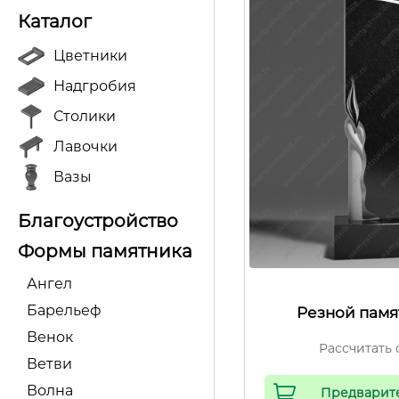
Каталог
Цветники
Надгробия
Столики
Лавочки
Вазы
Благоустройство
Формы памятника
Ангел
Барельеф
Резной памя
Венок
Рассчитать 
Ветви
Волна
Предварит