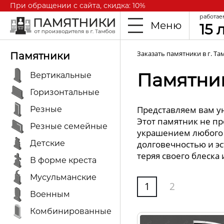
При обращении с сайта, скидка: 10%
работае
Меню
15 
Заказать памятники в г. Та
Памятники
Памятник
Вертикальные
Горизонтальные
Представляем вам ун
Резные
Этот памятник не п
Резные семейные
украшением любого м
Детские
долговечностью и эс
теряя своего блеска 
В форме креста
Мусульманские
1
2
Военным
Комбинированные