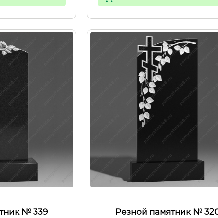
тник № 339
Резной памятник № 32