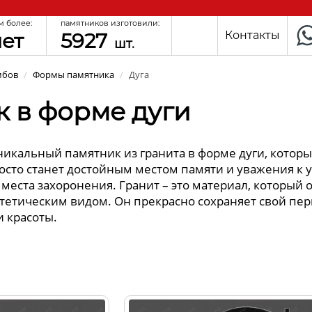
м более:
памятников изготовили:
лет
5927
Контакты
шт.
мбов
/
Формы памятника
/
Дуга
 в форме дуги
икальный памятник из гранита в форме дуги, которы
росто станет достойным местом памяти и уважения к
еста захоронения. Гранит – это материал, который 
тетическим видом. Он прекрасно сохраняет свой пер
и красоты.