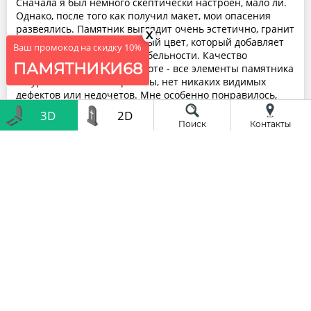
Сначала я был немного скептически настроен, мало ли.
Однако, после того как получил макет, мои опасения
развеялись. Памятник выглядит очень эстетично, гранит
x
имеет глубокий, насыщенный цвет, который добавляет
Ваш промокод на скидку 10%
ему солидности и респектабельности. Качество
ПАМЯТНИКИ68
изготовления также на высоте - все элементы памятника
аккуратно и точно вырезаны, нет никаких видимых
дефектов или недочетов. Мне особенно понравилось,
что производитель предложил индивидуальный подход к
3D
2D
дизайну памятника. Я сам только выбирал размер,
Поиск
Контакты
форму и текст. Это добавило личного подхода и сделало
памятник еще более значимым. В целом, я остался
очень доволен своим выбором
Андрей
10.06.2022
Я очень доволен выбором компании "Памятники-
Тамбов" для изготовления памятника. Их
профессионализм и внимание к деталям поразили меня.